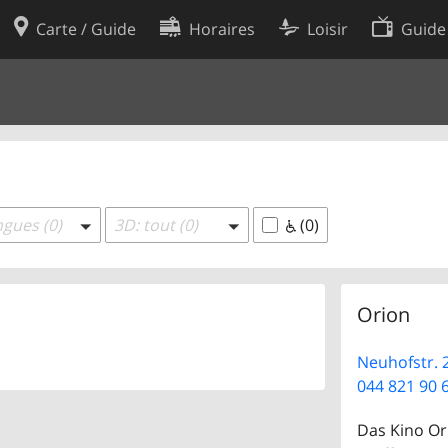
Carte / Guide
Horaires
Loisir
Guide
Politique en matière de cooki
utilisation
Préférences de cookies
des données
Développeurs
ngues (0)
3D: tout (0)
(0)
Orion
Neuhofstr. 
044 821 90 
Das Kino Ori