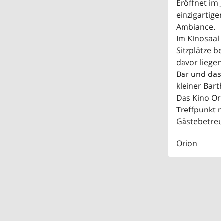
Eröffnet im
einzigartig
Ambiance.
Im Kinosaal
Sitzplätze b
davor liege
Bar und das
kleiner Bart
Das Kino Ori
Treffpunkt m
Gästebetreu
Orion