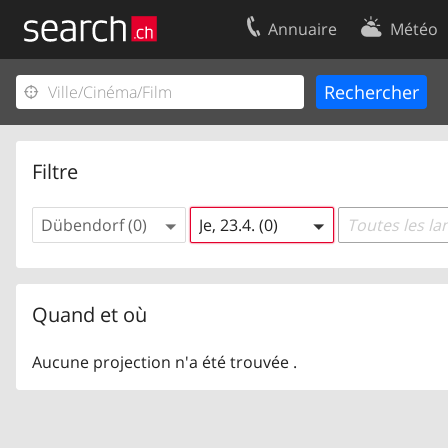
Annuaire
Météo
Votre inscription
Contact
Centre clients
Conditions d’
Mentions Légales
Protection 
Filtre
Dübendorf (0)
Je, 23.4. (0)
Toutes les la
Quand et où
Aucune projection n'a été trouvée .