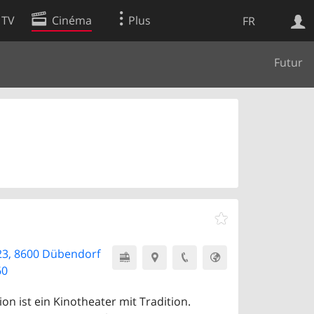
 TV
Cinéma
Plus
FR
Futur
es
Web
Apps
23, 8600 Dübendorf
60
on ist ein Kinotheater mit Tradition.