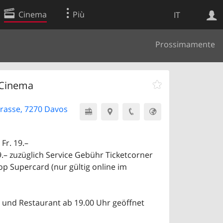
Cinema
Più
IT
Prossimamente
Ricerca Web
Applicazione
 Cinema
rasse, 7270 Davos
Fr. 19.–
9.– zuzüglich Service Gebühr Ticketcorner
op Supercard (nur gültig online im
und Restaurant ab 19.00 Uhr geöffnet