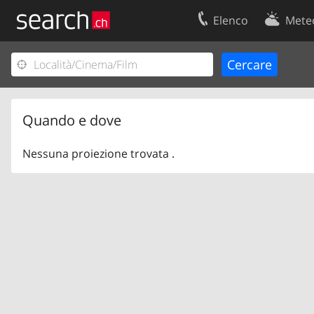
Elenco
Mete
Il vostro profolio
Contatti
Area clienti
Condizioni d’u
Informazioni Legali
Protezione dei
Quando e dove
Nessuna proiezione trovata .