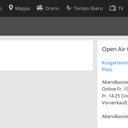
o
Mappa
Orario
Tempo libero
TV
Politica sui cookie
so
Preferenze cookie
 dati
Sviluppatori
Open Air
Kurgartenst
Platz
Abendkasse 
Online Fr. 1
Fr. 14.25 Co
Vorverkauf)
Abendkasse 