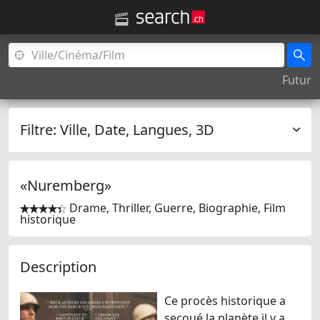
Futur
Filtre:
Ville, Date, Langues, 3D
«Nuremberg»
Drame, Thriller, Guerre, Biographie, Film


historique
Description
Ce procès historique a
secoué la planète il y a