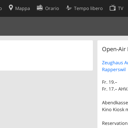
o
Mappa
Orario
Tempo libero
TV
Politica sui cookie
so
Preferenze cookie
 dati
Sviluppatori
Open-Air 
Zeughaus Ar
Rapperswil
Fr. 19.–
Fr. 17.– AH
Abendkasse
Kino Kiosk 
Reservation