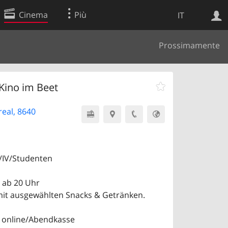
Cinema
Più
IT
Prossimamente
Ricerca Web
Applicazione
Kino im Beet
eal, 8640
V/IV/Studenten
 ab 20 Uhr
mit ausgewählten Snacks & Getränken.
 online/Abendkasse