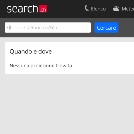
Elenco
Mete
Il vostro profolio
Contatti
Area clienti
Condizioni d’u
Informazioni Legali
Protezione dei
Quando e dove
Nessuna proiezione trovata .