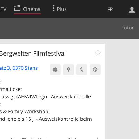
 TV
Cinéma
Plus
FR
Futur
es
Web
Apps
Bergwelten Filmfestival
atz 3, 6370 Stans
:
rmalticket
ässigt (AHV/IV/Legi) - Ausweiskontrolle
s
ds & Family Workshop
ndliche bis 16 J. - Ausweiskontrolle beim