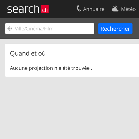
Annuaire
Météo
Votre inscription
Contact
Centre clients
Conditions d’
Mentions Légales
Protection 
Quand et où
Aucune projection n'a été trouvée .