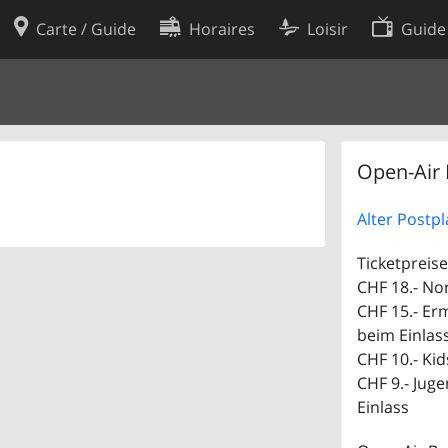
Carte / Guide
Horaires
Loisir
Guide
Politique en matière de cooki
utilisation
Préférences de cookies
des données
Développeurs
Open-Air 
Alter Postpl
Ticketpreise
CHF 18.- No
CHF 15.- Erm
beim Einlas
CHF 10.- Ki
CHF 9.- Juge
Einlass