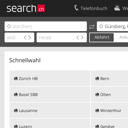
Telefonbuch
We
Ihr Eintrag
Kontakt
Kundencenter Geschäftskunden
Nutzungsbed
Abfahrt
Anku
Impressum
Datenschutze
Schnellwahl
Zürich HB
Bern
Basel SBB
Olten
Lausanne
Winterthur
Luzern
Genève