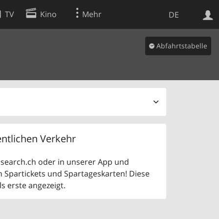
TV
Kino
Mehr
DE
Abfahrtstabelle
Websuche
Apps
ntlichen Verkehr
uf search.ch oder in unserer App und
n Spartickets und Spartageskarten! Diese
 erste angezeigt.