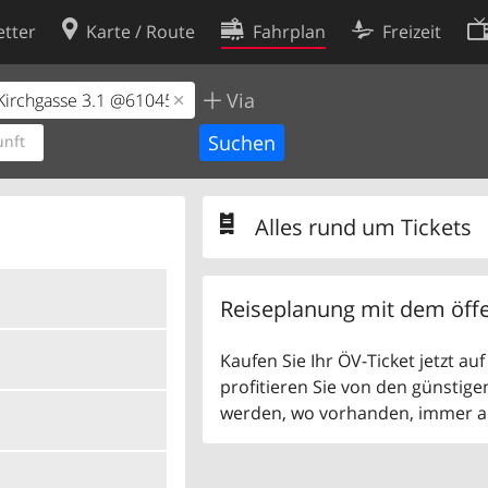
tter
Karte / Route
Fahrplan
Freizeit
Via
Cookie-Richtlinie
ingungen
Cookie-Einstellungen
nft
rklärung
Entwickler
Alles rund um Tickets
Reiseplanung mit dem öffe
Kaufen Sie Ihr ÖV-Ticket jetzt a
profitieren Sie von den günstige
werden, wo vorhanden, immer als