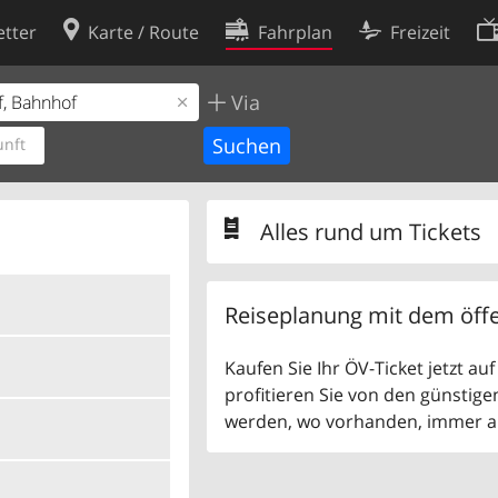
tter
Karte / Route
Fahrplan
Freizeit
Via
Cookie-Richtlinie
ingungen
Cookie-Einstellungen
nft
rklärung
Entwickler
Alles rund um Tickets
Reiseplanung mit dem öffe
Kaufen Sie Ihr ÖV-Ticket jetzt a
profitieren Sie von den günstige
werden, wo vorhanden, immer als