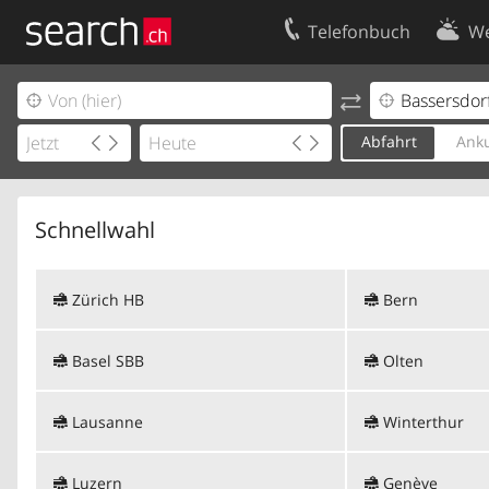
Telefonbuch
We
Ihr Eintrag
Kontakt
Kundencenter Geschäftskunden
Nutzungsbed
Abfahrt
Anku
Impressum
Datenschutze
Schnellwahl
Zürich HB
Bern
Basel SBB
Olten
Lausanne
Winterthur
Luzern
Genève