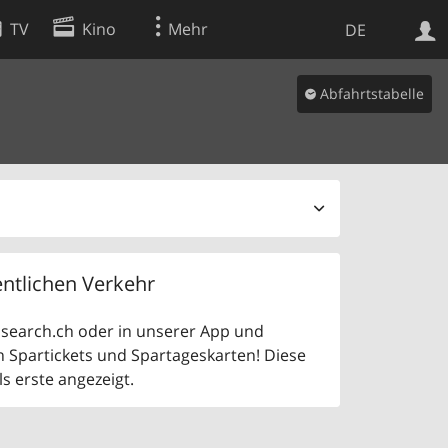
TV
Kino
Mehr
DE
Abfahrtstabelle
Websuche
Apps
ntlichen Verkehr
uf search.ch oder in unserer App und
n Spartickets und Spartageskarten! Diese
 erste angezeigt.