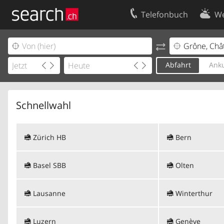
Telefonbuch
We
Ihr Eintrag
Kontakt
Kundencenter Geschäftskunden
Nutzungsbed
Abfahrt
Anku
Impressum
Datenschutze
Schnellwahl
Zürich HB
Bern
Basel SBB
Olten
Lausanne
Winterthur
Luzern
Genève