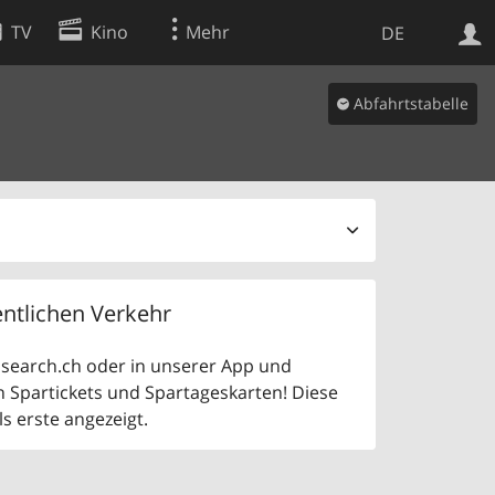
TV
Kino
Mehr
DE
Abfahrtstabelle
Websuche
Apps
ntlichen Verkehr
uf search.ch oder in unserer App und
n Spartickets und Spartageskarten! Diese
 erste angezeigt.