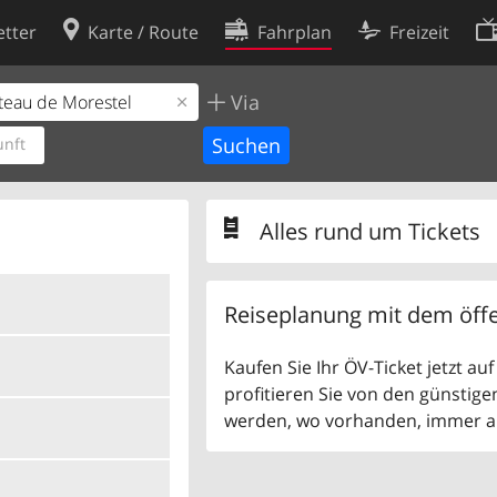
tter
Karte / Route
Fahrplan
Freizeit
Via
Cookie-Richtlinie
ingungen
Cookie-Einstellungen
nft
rklärung
Entwickler
Alles rund um Tickets
Reiseplanung mit dem öffe
Kaufen Sie Ihr ÖV-Ticket jetzt a
profitieren Sie von den günstige
werden, wo vorhanden, immer als