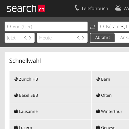
Telefonbuch
We
Ihr Eintrag
Kontakt
Kundencenter Geschäftskunden
Nutzungsbed
Abfahrt
Anku
Impressum
Datenschutze
Schnellwahl
Zürich HB
Bern
Basel SBB
Olten
Lausanne
Winterthur
Luzern
Genève