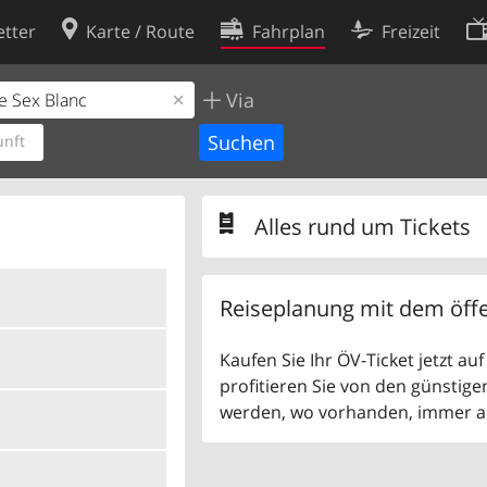
tter
Karte / Route
Fahrplan
Freizeit
Via
Cookie-Richtlinie
ingungen
Cookie-Einstellungen
nft
rklärung
Entwickler
Alles rund um Tickets
Reiseplanung mit dem öffe
Kaufen Sie Ihr ÖV-Ticket jetzt a
profitieren Sie von den günstige
werden, wo vorhanden, immer als