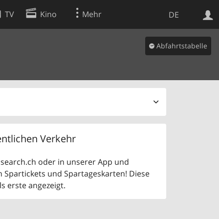
TV
Kino
Mehr
DE
Abfahrtstabelle
Websuche
Apps
ntlichen Verkehr
uf search.ch oder in unserer App und
n Spartickets und Spartageskarten! Diese
 erste angezeigt.