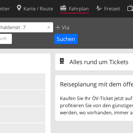
tter
Karte / Route
Fahrplan
Freizeit
Via
Cookie-Richtlinie
ingungen
Cookie-Einstellungen
nft
rklärung
Entwickler
Alles rund um Tickets
Reiseplanung mit dem öffe
Kaufen Sie Ihr ÖV-Ticket jetzt a
profitieren Sie von den günstige
werden, wo vorhanden, immer als