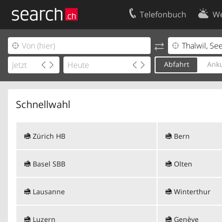
Telefonbuch
We
Ihr Eintrag
Kontakt
Kundencenter Geschäftskunden
Nutzungsbed
Abfahrt
Anku
Impressum
Datenschutze
Schnellwahl
Zürich HB
Bern
Basel SBB
Olten
Lausanne
Winterthur
Luzern
Genève