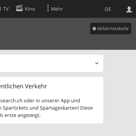
TV
Kino
Mehr
DE
Abfahrtstabelle
Websuche
Apps
ntlichen Verkehr
uf search.ch oder in unserer App und
n Spartickets und Spartageskarten! Diese
 erste angezeigt.