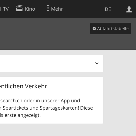
TV
Kino
Mehr
DE
Abfahrtstabelle
Websuche
Apps
ntlichen Verkehr
uf search.ch oder in unserer App und
n Spartickets und Spartageskarten! Diese
 erste angezeigt.