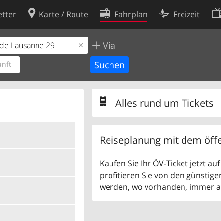
tter
Karte / Route
Fahrplan
Freizeit
Via
Cookie-Richtlinie
ingungen
Cookie-Einstellungen
nft
rklärung
Entwickler
Alles rund um Tickets
Reiseplanung mit dem öffe
Kaufen Sie Ihr ÖV-Ticket jetzt a
profitieren Sie von den günstige
werden, wo vorhanden, immer als