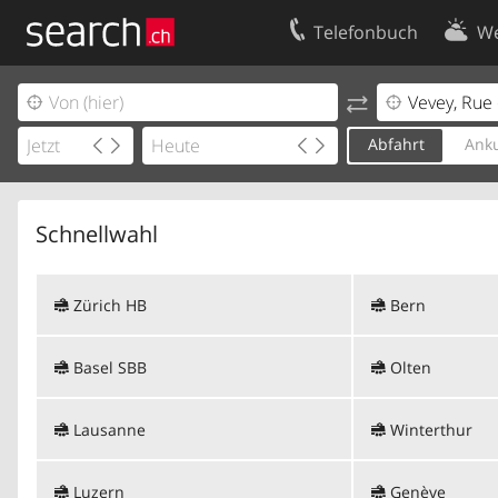
Telefonbuch
We
Ihr Eintrag
Kontakt
Kundencenter Geschäftskunden
Nutzungsbed
Abfahrt
Anku
Impressum
Datenschutze
Schnellwahl
Zürich HB
Bern
Basel SBB
Olten
Lausanne
Winterthur
Luzern
Genève