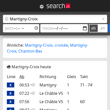
ab
an
Ähnliche:
Martigny-Croix, croisée
,
Martigny-
Croix, Chanton-Bas
Martigny-Croix heute
Linie
Ab
Richtung
Gleis
Takt
06:53
+0'
Martigny
1
71 - 74'
R
07:22
+0'
Le Châble VS
1
R
07:56
Le Châble VS
1
60'
R