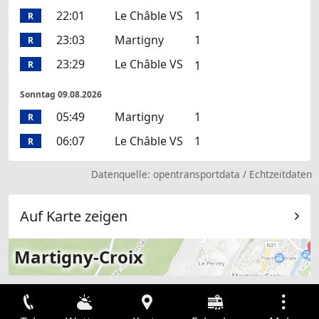
22:01
Le Châble VS
1
R
23:03
Martigny
1
R
23:29
Le Châble VS
1
R
Sonntag 09.08.2026
05:49
Martigny
1
R
06:07
Le Châble VS
1
R
Datenquelle:
opentransportdata
/
Echtzeitdaten
Auf Karte zeigen
Martigny-Croix