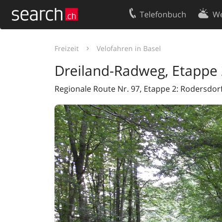
Telefonbuch
We
Ihr Eintrag
Kontakt
Freizeit
Velofahren in Basel
Kundencenter Geschäftskunden
Nutzungsbed
Dreiland-Radweg, Etappe 
Impressum
Datenschutze
Regionale Route Nr. 97, Etappe 2: Rodersdor