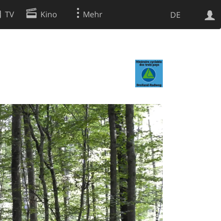
TV
Kino
Mehr
DE
Websuche
Apps