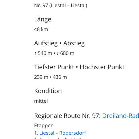
Nr. 97 (Liestal – Liestal)
Länge
48 km
Aufstieg • Abstieg
↑ 540 m • ↓ 680 m
Tiefster Punkt • Höchster Punkt
239 m • 436 m
Kondition
mittel
Regionale Route Nr. 97:
Dreiland-Ra
Etappen
1. Liestal – Rodersdorf