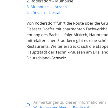
2. Rodersdorf – Mulhouse
3. Mulhouse – Lörrach
4. Lörrach – Liestal
Von Rodersdorf führt die Route über die Gr
Elsässer Dörfer mit charmanten Fachwerkhäu
entlang des Bachs Ill folgt Altkirch, Hauptst
mittelalterlichen Stadtkern gibt es eine sch
Restaurants. Weiter erstreckt sich die Etapp
Hauptstadt der Technik-Museen am Dreiländ
Deutschland–Schweiz.
Anmerkungen zu diesen Informationen?
Wir freuen uns über Ihr Feedback!