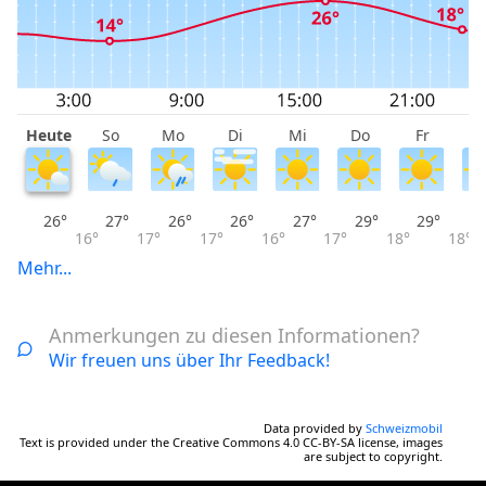
Heute
So
Mo
Di
Mi
Do
Fr
S
26°
27°
26°
26°
27°
29°
29°
16°
17°
17°
16°
17°
18°
18°
Mehr...
Anmerkungen zu diesen Informationen?
Wir freuen uns über Ihr Feedback!
Data provided by
Schweizmobil
Text is provided under the Creative Commons 4.0 CC-BY-SA license, images
are subject to copyright.