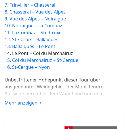
7. Frinvillier – Chasseral
8. Chasseral – Vue des Alpes
9. Vue des Alpes – Noiraigue
10. Noiraigue – La Combaz
11. La Combaz – Ste-Croix
12. Ste-Croix – Ballaigues
13. Ballaigues – Le Pont
14. Le Pont – Col du Marchairuz
15. Col du Marchairuz – St-Cergue
16. St-Cergue – Nyon
Unbestrittener Höhepunkt dieser Tour über
ausgedehntes Weidegebiet: der Mont Tendre,
Aussichtsberg über dem Waadtland und dem
Genfersee und zugleich die höchste Erhebung im
Mehr anzeigen
Schweizer Jura. Bei guter Fernsicht reicht der Blick bis
zu den Alpen und den blauen Vogesen.