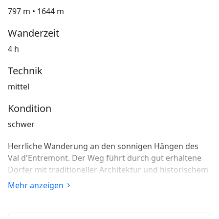
797 m • 1644 m
Wanderzeit
4 h
Technik
mittel
Kondition
schwer
Herrliche Wanderung an den sonnigen Hängen des
Val d'Entremont. Der Weg führt durch gut erhaltene
Dörfer mit traditioneller Architektur und historischem
Charme. Unterwegs bietet sich eine wunderbare
Mehr anzeigen
Aussicht auf das Tal und das Mont-Blanc-Massiv.