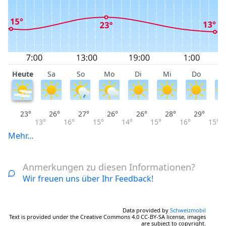
Heute
Sa
So
Mo
Di
Mi
Do
F
23°
26°
27°
26°
26°
28°
29°
13°
16°
15°
14°
15°
16°
15°
Mehr...
Anmerkungen zu diesen Informationen?
Wir freuen uns über Ihr Feedback!
Data provided by
Schweizmobil
Text is provided under the Creative Commons 4.0 CC-BY-SA license, images
are subject to copyright.