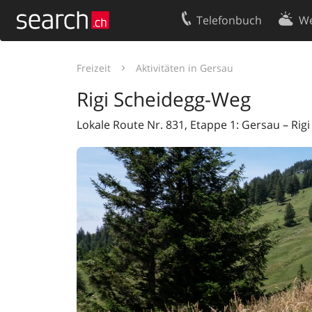
Telefonbuch
We
Ihr Eintrag
Kontakt
Freizeit
Aktivitäten in Gersau
Kundencenter Geschäftskunden
Nutzungsbed
Rigi Scheidegg-Weg
Impressum
Datenschutze
Lokale Route Nr. 831, Etappe 1: Gersau – Rig