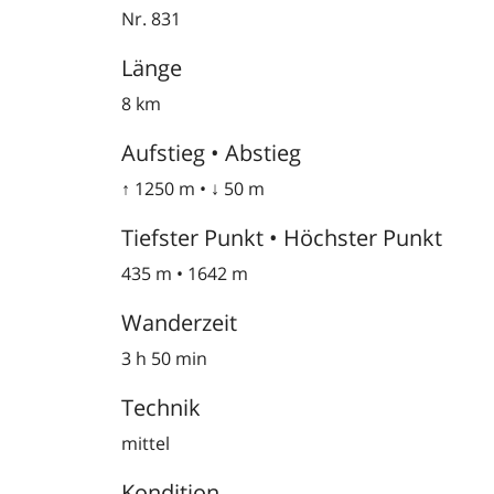
Nr. 831
Länge
8 km
Aufstieg • Abstieg
↑ 1250 m • ↓ 50 m
Tiefster Punkt • Höchster Punkt
435 m • 1642 m
Wanderzeit
3 h 50 min
Technik
mittel
Kondition