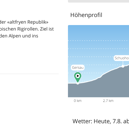
Höhenprofil
er «altfryen Republik»
chen Rigirollen. Ziel ist
 den Alpen und ins
Wetter:
Heute, 7.8. a