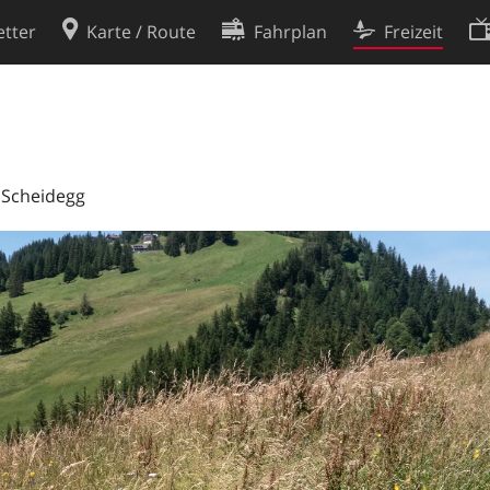
tter
Karte / Route
Fahrplan
Freizeit
Cookie-Richtlinie
ingungen
Cookie-Einstellungen
rklärung
Entwickler
i Scheidegg