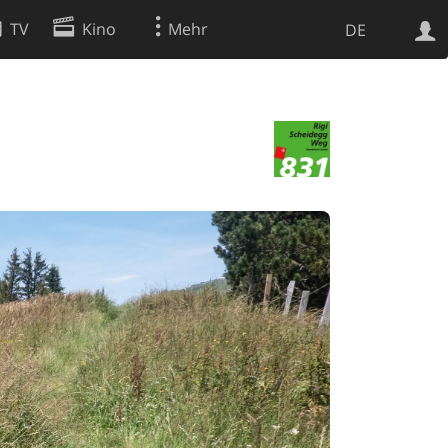
TV
Kino
Mehr
DE
Websuche
Apps