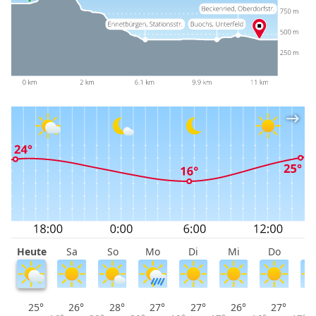
Heute
Sa
So
Mo
Di
Mi
Do
F
25°
26°
28°
27°
27°
26°
27°