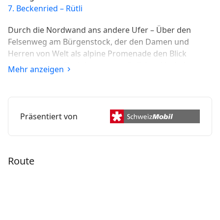
7. Beckenried – Rütli
Durch die Nordwand ans andere Ufer – Über den
Felsenweg am Bürgenstock, der den Damen und
Herren von Welt als alpine Promenade den Blick
zurück auf die Stadt Luzern ermöglichte. Vorbei am
Mehr anzeigen
Wallfahrtsort St. Jost an die Ufer von Ennetbürgen,
Buochs und Beckenried.
Präsentiert von
Route