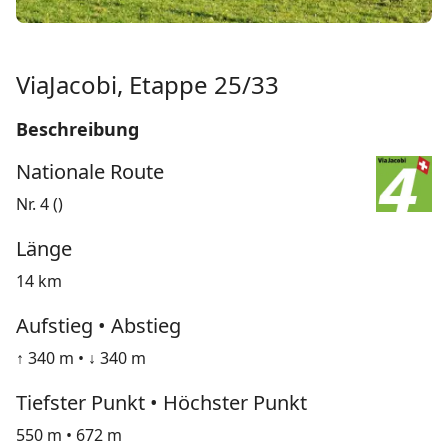
ViaJacobi, Etappe 25/33
Beschreibung
Nationale Route
Nr. 4 ()
Länge
14 km
Aufstieg • Abstieg
↑ 340 m • ↓ 340 m
Tiefster Punkt • Höchster Punkt
550 m • 672 m