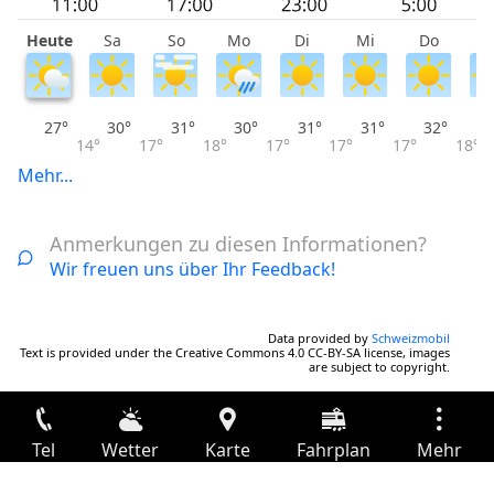
Heute
Sa
So
Mo
Di
Mi
Do
F
27°
30°
31°
30°
31°
31°
32°
14°
17°
18°
17°
17°
17°
18°
Mehr...
Anmerkungen zu diesen Informationen?
Wir freuen uns über Ihr Feedback!
Data provided by
Schweizmobil
Text is provided under the Creative Commons 4.0 CC-BY-SA license, images
are subject to copyright.
Tel
Wetter
Karte
Fahrplan
Mehr