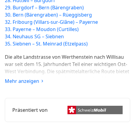
28. Huttwil – Burgdorf
29. Burgdorf – Bern (Bärengraben)
30. Bern (Bärengraben) – Rüeggisberg
32. Fribourg (Villars-sur-Glâne) – Payerne
33. Payerne – Moudon (Curtilles)
34. Neuhaus SG – Siebnen
35. Siebnen – St. Meinrad (Etzelpass)
Die alte Landstrasse von Werthenstein nach Willisau
war seit dem 15. Jahrhundert Teil einer wichtigen Ost-
West Verbindung. Die spätmittelalterliche Route bietet
prächtige Wegelemente wie Hang- und Hohlwege,
Mehr anzeigen
Hecken, verschiedene Wegbeläge und markante
Einzelbäume.
Präsentiert von