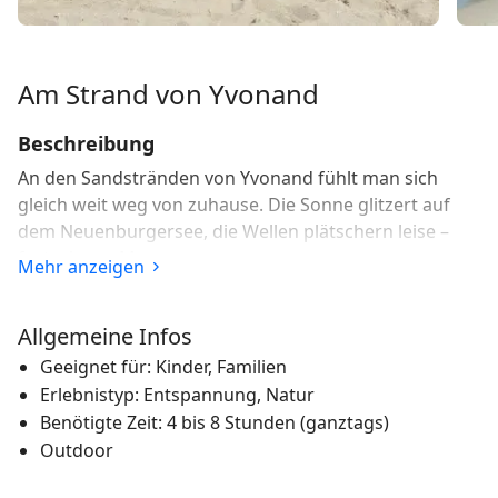
Am Strand von Yvonand
Beschreibung
An den Sandstränden von Yvonand fühlt man sich
gleich weit weg von zuhause. Die Sonne glitzert auf
dem Neuenburgersee, die Wellen plätschern leise –
fast wie am Meer.
Mehr anzeigen
Die vielen Strände und kleinen, natürlichen Buchten
von Yvonand bezaubern durch feinen Sand und
Allgemeine Infos
türkisblaues Wasser. Sie liegen mitten im Grünen und
Geeignet für: Kinder, Familien
sind perfekt zum Träumen und Ausspannen. Solche
Erlebnistyp: Entspannung, Natur
Sandstrände findet man in der Schweiz selten: Sie
Benötigte Zeit: 4 bis 8 Stunden (ganztags)
fallen flach ins Wasser ab, das nur eine geringe
Outdoor
Strömung hat. Ein natürliches Spielfeld für Kinder, das
durch Spielplätze ergänzt wird.