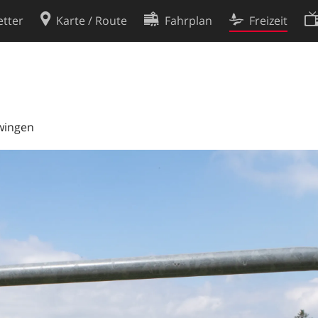
tter
Karte / Route
Fahrplan
Freizeit
Cookie-Richtlinie
ingungen
Cookie-Einstellungen
rklärung
Entwickler
Zwingen