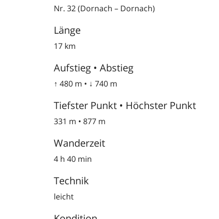
Nr. 32 (Dornach – Dornach)
Länge
17 km
Aufstieg • Abstieg
↑ 480 m • ↓ 740 m
Tiefster Punkt • Höchster Punkt
331 m • 877 m
Wanderzeit
4 h 40 min
Technik
leicht
Kondition