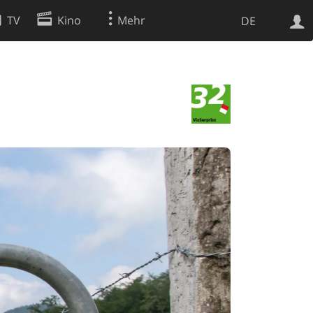
TV
Kino
Mehr
DE
Websuche
Apps