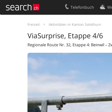
Telefonbuch
We
Ihr Eintrag
Kontakt
Freizeit
Aktivitäten in Kanton Solothurn
Kundencenter Geschäftskunden
Nutzungsbed
ViaSurprise, Etappe 4/6
Impressum
Datenschutze
Regionale Route Nr. 32, Etappe 4: Beinwil – 