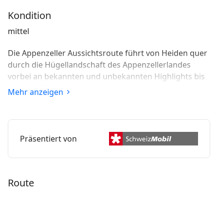
Kondition
mittel
Die Appenzeller Aussichtsroute führt von Heiden quer
durch die Hügellandschaft des Appenzellerlandes
vorbei an bekannten und unbekannten Highlights bis
in die Gallusstadt St. Gallen.
Mehr anzeigen
Präsentiert von
Route