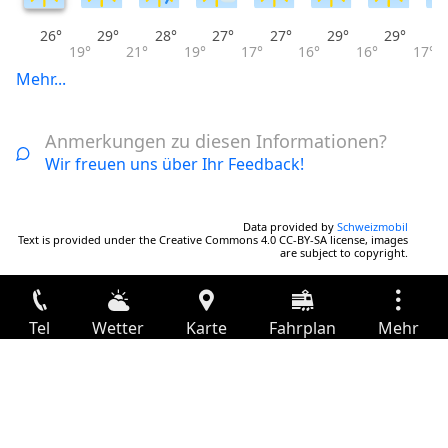
26°
29°
28°
27°
27°
29°
29°
19°
21°
19°
17°
16°
16°
17°
Mehr...
Anmerkungen zu diesen Informationen?
Wir freuen uns über Ihr Feedback!
Data provided by
Schweizmobil
Text is provided under the Creative Commons 4.0 CC-BY-SA license, images
are subject to copyright.
Tel
Wetter
Karte
Fahrplan
Mehr
Anmelden
Dienste