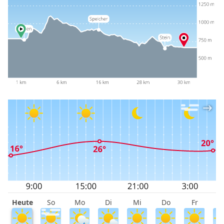
Heute
So
Mo
Di
Mi
Do
Fr
S