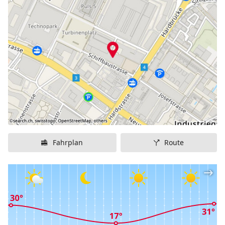
das Trend-Restaurant LaSalle und die über einen Lift
erreichbare Nietturm-Bar mit Ausblick über ganz
Zürich-West.
Immer montags lohnt sich der Theaterbesuch in allen
Spielstätten des Schauspielhaus Zürich ganz
besonders: dann sind nämlich alle Plätze zum halben
Preis erhältlich.
Fahrplan
Route