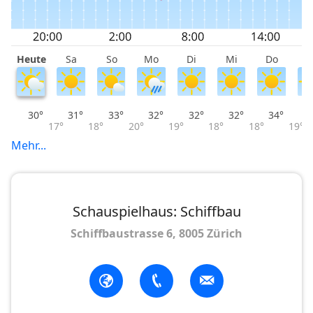
Heute
Sa
So
Mo
Di
Mi
Do
F
30°
31°
33°
32°
32°
32°
34°
17°
18°
20°
19°
18°
18°
19°
Mehr...
Schauspielhaus: Schiffbau
Schiffbaustrasse 6, 8005 Zürich