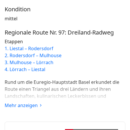
Kondition
mittel
Regionale Route Nr. 97: Dreiland-Radweg
Etappen
1. Liestal – Rodersdorf
2. Rodersdorf – Mulhouse
3. Mulhouse – Lörrach
4. Lörrach – Liestal
Rund um die Euregio-Hauptstadt Basel erkundet die
Route einen Triangel aus drei Ländern und ihren
Landschaften, kulinarischen Leckerbissen und
Sprachen. Ein opulentes Mahl für Magen, Augen,
Mehr anzeigen
Ohren, Waden und Herz, eine wahrhaft internationale
Runde.