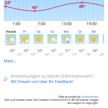
Heute
Fr
Sa
So
Mo
Di
Mi
D
23°
29°
32°
32°
31°
32°
34°
16°
14°
16°
18°
17°
18°
20°
Mehr...
Anmerkungen zu diesen Informationen?
Wir freuen uns über Ihr Feedback!
Data provided by
Schweizmobil
Text is provided under the Creative Commons 4.0 CC-BY-SA license, images
are subject to copyright.