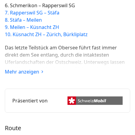
6. Schmerikon – Rapperswil SG
7. Rapperswil SG – Stäfa
8. Stäfa – Meilen
9. Meilen – Küsnacht ZH
10. Küsnacht ZH – Zürich, Bürkliplatz
Das letzte Teilstück am Obersee führt fast immer
direkt dem See entlang, durch die intaktesten
Uferlandschaften der Ostschweiz. Unterwegs lassen
sich Wasservögel beobachten. Nahezu ohne Steigung
Mehr anzeigen
geht es von Schmerikon zur Rosenstadt Rapperswil,
vorbei an Kapellen, Kloster, Kinderzoo und
Fachhochschule.
Präsentiert von
Route