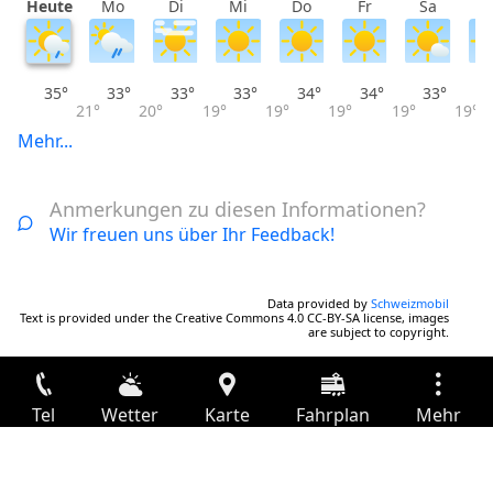
Heute
Mo
Di
Mi
Do
Fr
Sa
S
35°
33°
33°
33°
34°
34°
33°
21°
20°
19°
19°
19°
19°
19°
Mehr...
Anmerkungen zu diesen Informationen?
Wir freuen uns über Ihr Feedback!
Data provided by
Schweizmobil
Text is provided under the Creative Commons 4.0 CC-BY-SA license, images
are subject to copyright.
Tel
Wetter
Karte
Fahrplan
Mehr
Anmelden