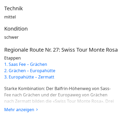
Technik
mittel
Kondition
schwer
Regionale Route Nr. 27: Swiss Tour Monte Rosa
Etappen
1. Saas Fee – Grächen
2. Grächen – Europahütte
3. Europahütte – Zermatt
Starke Kombination: Der Balfrin-Höhenweg von Sass-
Fee nach Grächen und der Europaweg von Grächen
nach Zermatt bilden die «Swiss Tour Monte Rosa». Drei
Tage Panoramawandern mit spektakulären Aussichten
Mehr anzeigen
auf die eisigen 4000er des Saas- und Mattertals.