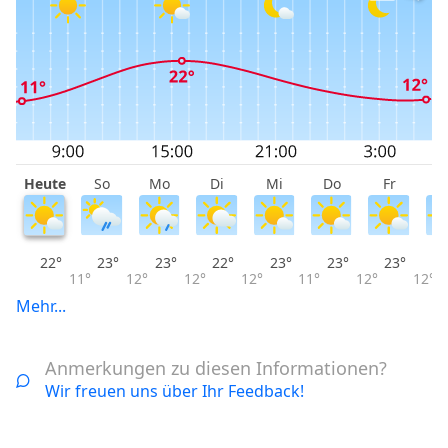
Heute
So
Mo
Di
Mi
Do
Fr
S
22°
23°
23°
22°
23°
23°
23°
11°
12°
12°
12°
11°
12°
12°
Mehr...
Anmerkungen zu diesen Informationen?
Wir freuen uns über Ihr Feedback!