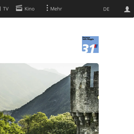
TV
Kino
Mehr
DE
Websuche
Apps