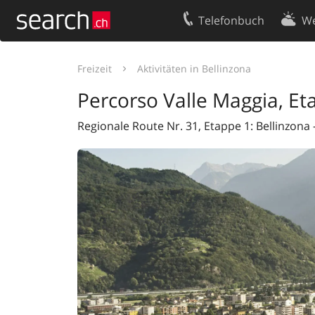
Telefonbuch
We
Ihr Eintrag
Kontakt
Freizeit
Aktivitäten in Bellinzona
Kundencenter Geschäftskunden
Nutzungsbed
Percorso Valle Maggia, Et
Impressum
Datenschutze
Regionale Route Nr. 31, Etappe 1: Bellinzona