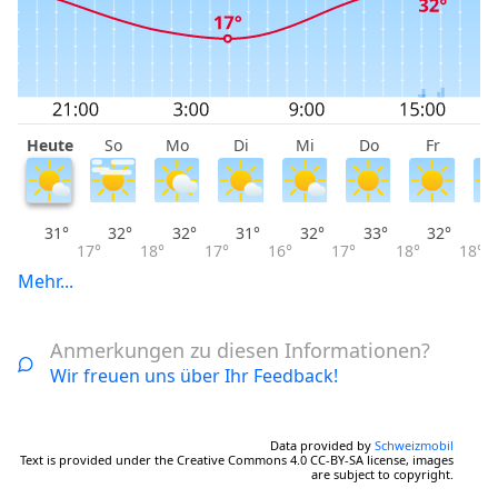
Heute
So
Mo
Di
Mi
Do
Fr
S
31°
32°
32°
31°
32°
33°
32°
17°
18°
17°
16°
17°
18°
18°
Mehr...
Anmerkungen zu diesen Informationen?
Wir freuen uns über Ihr Feedback!
Data provided by
Schweizmobil
Text is provided under the Creative Commons 4.0 CC-BY-SA license, images
are subject to copyright.