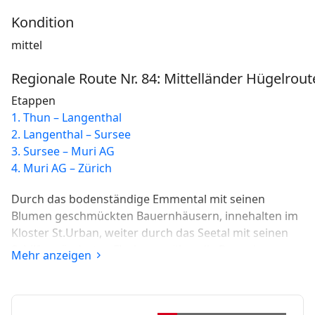
Kondition
mittel
Regionale Route Nr. 84: Mittelländer Hügelrout
Etappen
1. Thun – Langenthal
2. Langenthal – Sursee
3. Sursee – Muri AG
4. Muri AG – Zürich
Durch das bodenständige Emmental mit seinen
Blumen geschmückten Bauernhäusern, innehalten im
Kloster St.Urban, weiter durch das Seetal mit seinen
Schilf geränderten Flachseen, über die Reuss ins
Mehr anzeigen
Säuliamt, schon ruft die Grossstadt Zürich.