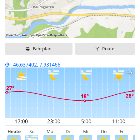
Fahrplan
Route
46.637402, 7.931466
Heute
So
Mo
Di
Mi
Do
Fr
S