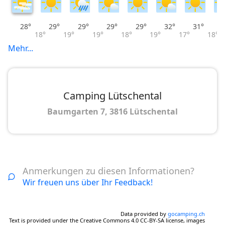
28°
29°
29°
29°
29°
32°
31°
18°
19°
19°
18°
19°
17°
18°
Mehr...
Camping Lütschental
Baumgarten 7, 3816 Lütschental
Anmerkungen zu diesen Informationen?
Wir freuen uns über Ihr Feedback!
Data provided by
gocamping.ch
Text is provided under the Creative Commons 4.0 CC-BY-SA license, images