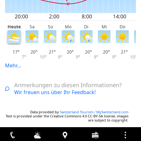
Heute
Sa
So
Mo
Di
Mi
Do
F
17°
20°
21°
20°
20°
20°
21°
7°
10°
9°
9°
9°
9°
10°
Mehr...
Anmerkungen zu diesen Informationen?
Wir freuen uns über Ihr Feedback!
Data provided by
Switzerland Tourism / MySwitzerland.com
Text is provided under the Creative Commons 4.0 CC-BY-SA license, images
are subject to copyright.