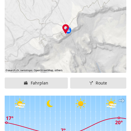
Gemmipass 2350m Leukerbad
Parkplatz:
Parkplatz der Gemmibahnen
Gehminuten:
15 Minuten Fussweg von der Busstation Leukerbad
zur Gemmibahn und dann 5 Minuten mit der
Gondelbahn auf die Gemmi.
Fahrplan
Route