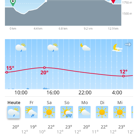
Heute
Fr
Sa
So
Mo
Di
Mi
D
20°
19°
22°
23°
20°
22°
23°
12°
10°
12°
12°
11°
12°
12°