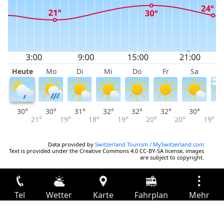
Heute
Mo
Di
Mi
Do
Fr
Sa
S
30°
30°
31°
32°
32°
32°
30°
2
21°
19°
18°
19°
20°
20°
19°
Data provided by
Switzerland Tourism / MySwitzerland.com
Text is provided under the Creative Commons 4.0 CC-BY-SA license, images
are subject to copyright.
Tel
Wetter
Karte
Fahrplan
Mehr
Anmelden