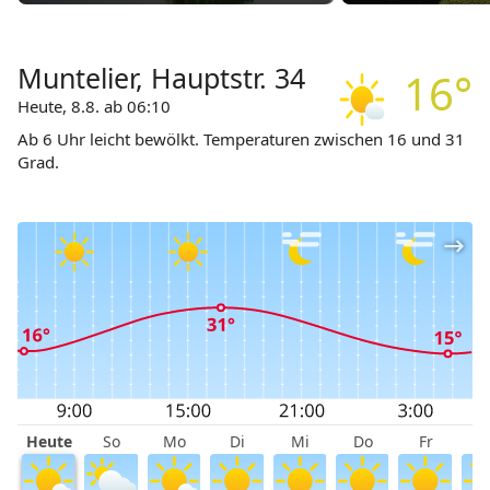
Muntelier, Hauptstr. 34
16°
Heute, 8.8. ab 06:10
Ab 6 Uhr leicht bewölkt. Temperaturen zwischen 16 und 31
Grad.
Heute
So
Mo
Di
Mi
Do
Fr
S