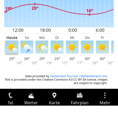
Heute
So
Mo
Di
Mi
Do
Fr
S
29°
30°
29°
29°
30°
30°
30°
2
16°
16°
16°
15°
17°
18°
18°
Data provided by
Switzerland Tourism / MySwitzerland.com
Text is provided under the Creative Commons 4.0 CC-BY-SA license, images
are subject to copyright.
Tel
Wetter
Karte
Fahrplan
Mehr
Anmelden