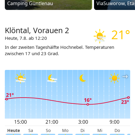
Camping Güntlenau
ViaSuworow, Eta
Klöntal, Vorauen 2
21°
Heute, 7.8. ab 12:20
In der zweiten Tageshälfte Hochnebel. Temperaturen
zwischen 17 und 23 Grad.
Heute
Sa
So
Mo
Di
Mi
Do
F