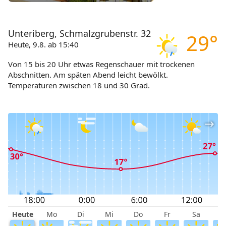
Unteriberg, Schmalzgrubenstr. 32
29°
Heute, 9.8. ab 15:40
Von 15 bis 20 Uhr etwas Regenschauer mit trockenen
Abschnitten. Am späten Abend leicht bewölkt.
Temperaturen zwischen 18 und 30 Grad.
Heute
Mo
Di
Mi
Do
Fr
Sa
S