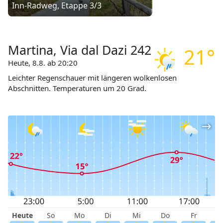
Inn-Radweg, Etappe 3/3
Martina, Via dal Dazi 242
21°
Heute, 8.8. ab 20:20
Leichter Regenschauer mit längeren wolkenlosen
Abschnitten. Temperaturen um 20 Grad.
Heute
So
Mo
Di
Mi
Do
Fr
S