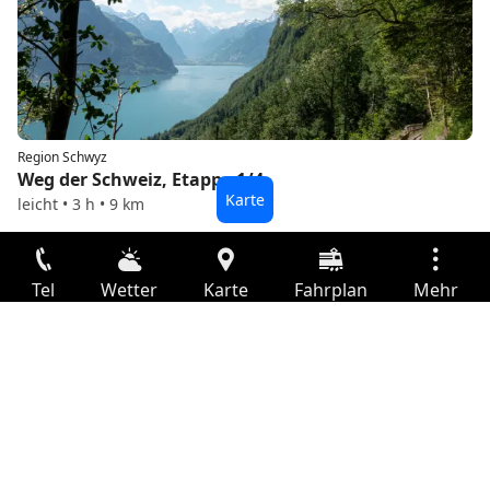
Region Schwyz
Weg der Schweiz, Etappe 1/4
leicht • 3 h • 9 km
Tel
Wetter
Karte
Fahrplan
Mehr
Anmelden
Dienste
Region Schwyz
Abfahrtstabelle
Herzroute, Etappe 9/13
mittel • 51 km