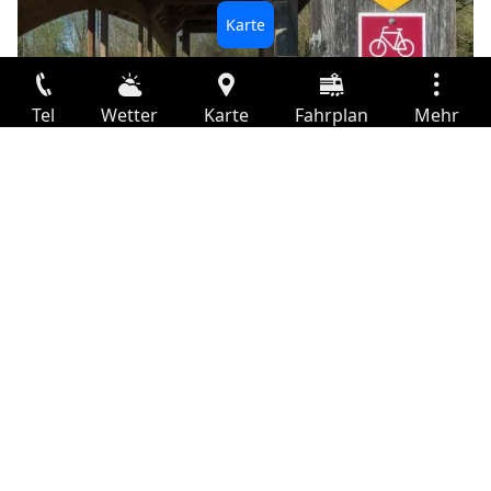
Tel
Wetter
Karte
Fahrplan
Mehr
Romanshorn
Anmelden
Mittelland-Route, Etappe 1/7
leicht • 35 km
Dienste
Abfahrtstabelle
Freizeit
TV-Programm
Kinoprogramm
Romanshorn
Schweizerische Bodensee Schifffahrt
Websuche