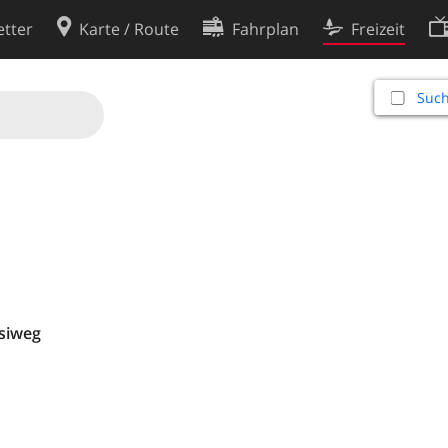
tter
Karte / Route
Fahrplan
Freizeit
Cookie-Richtlinie
Such
ingungen
Cookie-Einstellungen
rklärung
Entwickler
rsiweg
m