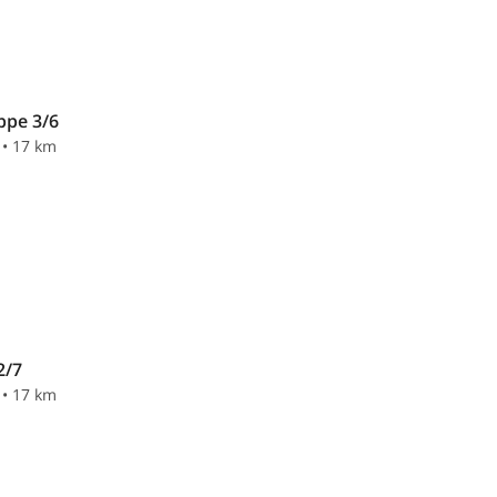
ppe 3/6
 • 17 km
2/7
 • 17 km