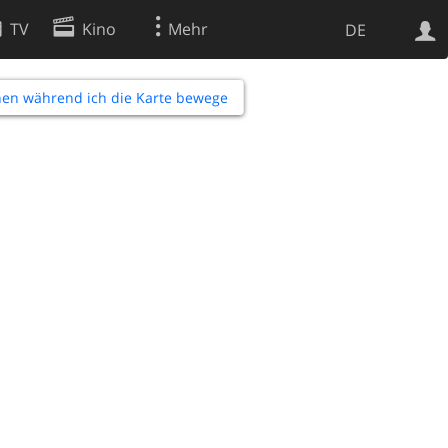
TV
Kino
Mehr
DE
en während ich die Karte bewege
Websuche
Apps