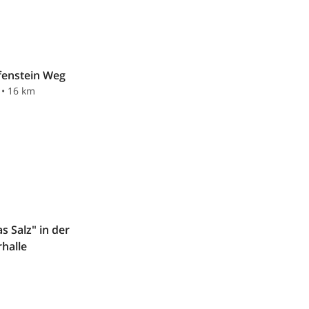
ifenstein Weg
 • 16 km
s Salz" in der
rhalle