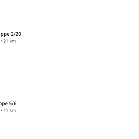
appe 2/20
 • 21 km
ppe 5/6
 • 11 km