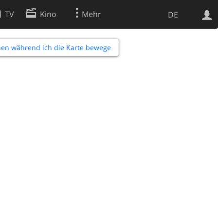
TV
Kino
Mehr
DE
en während ich die Karte bewege
Websuche
Apps