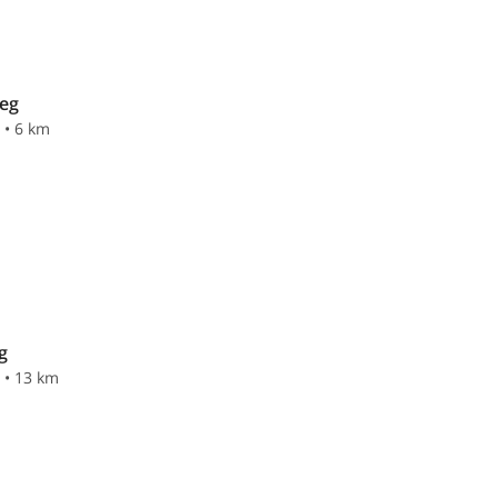
eg
 • 6 km
g
n • 13 km