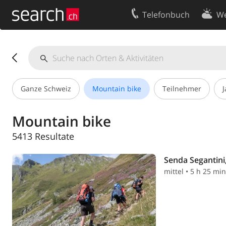
Telefonbuch
We
Ihr Eintrag
Kontakt
Kundencenter Geschäftskunden
Nutzungsbed
Impressum
Datenschutze
Ganze Schweiz
Mountain bike
Teilnehmer
J
Mountain bike
5413 Resultate
Senda Segantini
mittel • 5 h 25 mi