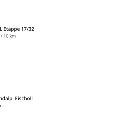
l, Etappe 17/32
 • 10 km
dalp–Eischoll
m