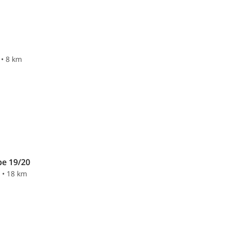
 • 8 km
pe 19/20
n • 18 km