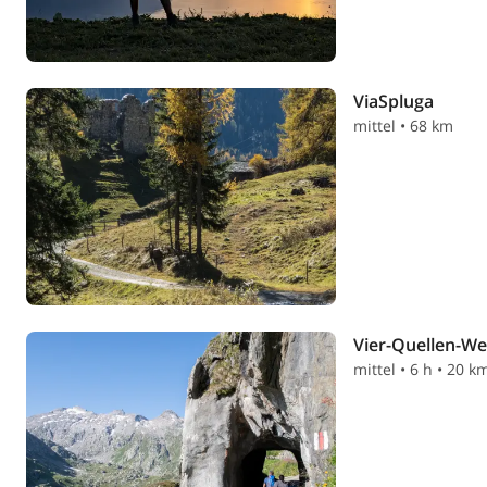
ViaSpluga
mittel • 68 km
Vier-Quellen-We
mittel • 6 h • 20 k