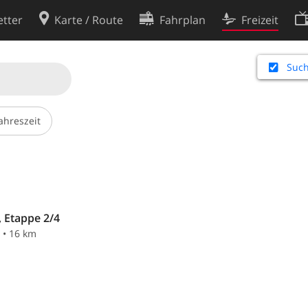
tter
Karte / Route
Fahrplan
Freizeit
Cookie-Richtlinie
Such
ingungen
Cookie-Einstellungen
rklärung
Entwickler
ahreszeit
, Etappe 2/4
n • 16 km