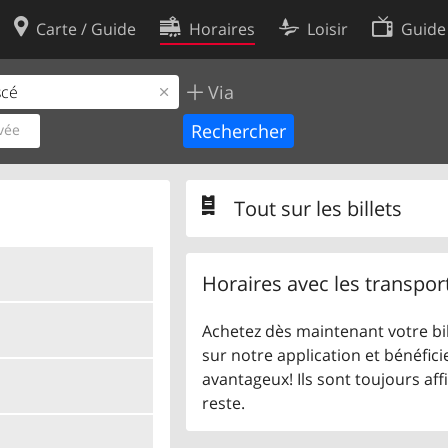
Carte / Guide
Horaires
Loisir
Guide
Via
Politique en matière de cooki
utilisation
Préférences de cookies
vée
des données
Développeurs
Tout sur les billets
Horaires avec les transpor
Achetez dès maintenant votre bil
sur notre application et bénéficie
avantageux! Ils sont toujours aff
reste.