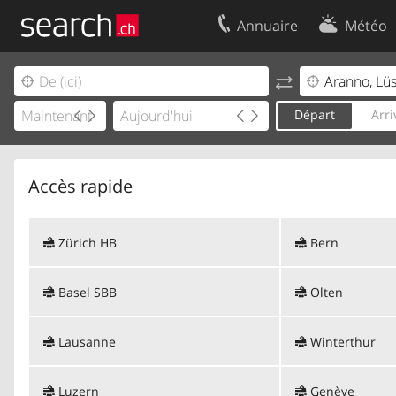
Annuaire
Météo
Votre inscription
Contact
Centre clients
Conditions d’
Départ
Arri
Mentions Légales
Protection 
Accès rapide
Zürich HB
Bern
Basel SBB
Olten
Lausanne
Winterthur
Luzern
Genève