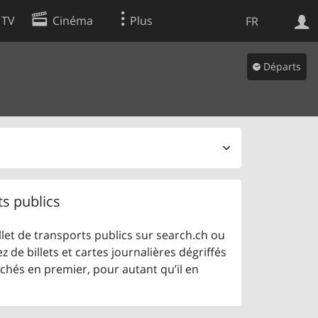
 TV
Cinéma
Plus
FR
es
Départs
Web
Apps
ts publics
let de transports publics sur search.ch ou
z de billets et cartes journalières dégriffés
ichés en premier, pour autant qu’il en