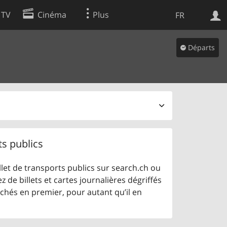
 TV
Cinéma
Plus
FR
es
Départs
Web
Apps
ts publics
let de transports publics sur search.ch ou
z de billets et cartes journalières dégriffés
ichés en premier, pour autant qu’il en