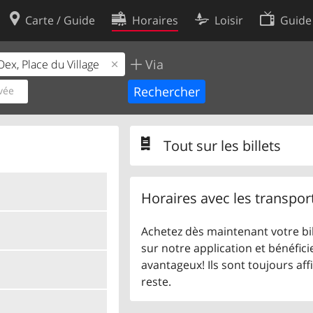
Carte / Guide
Horaires
Loisir
Guide
Via
Politique en matière de cooki
utilisation
Préférences de cookies
vée
des données
Développeurs
Tout sur les billets
Horaires avec les transpor
Achetez dès maintenant votre bil
sur notre application et bénéficie
avantageux! Ils sont toujours aff
reste.