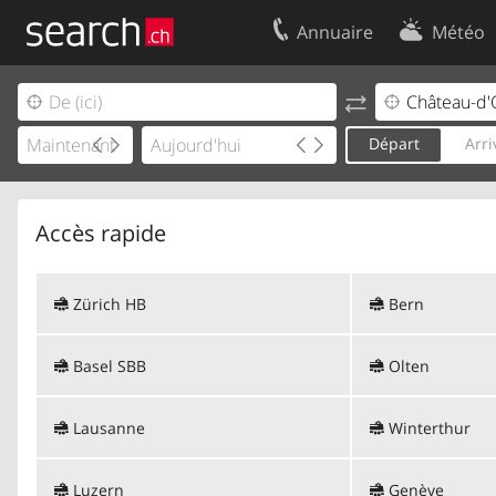
Annuaire
Météo
Votre inscription
Contact
Centre clients
Conditions d’
Départ
Arri
Mentions Légales
Protection 
Accès rapide
Zürich HB
Bern
Basel SBB
Olten
Lausanne
Winterthur
Luzern
Genève