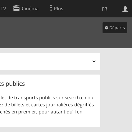
 TV
Cinéma
Plus
FR
es
Départs
Web
Apps
ts publics
let de transports publics sur search.ch ou
z de billets et cartes journalières dégriffés
ichés en premier, pour autant qu’il en