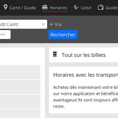
Carte / Guide
Horaires
Loisir
Guide
Via
Politique en matière de cooki
utilisation
Préférences de cookies
vée
des données
Développeurs
Tout sur les billets
Horaires avec les transpor
Achetez dès maintenant votre bil
sur notre application et bénéficie
avantageux! Ils sont toujours aff
reste.