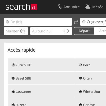
Annuaire
Météo
Votre inscription
Contact
Centre clients
Conditions d’
Départ
Arri
Mentions Légales
Protection 
Accès rapide
Zürich HB
Bern
Basel SBB
Olten
Lausanne
Winterthur
Luzern
Genève