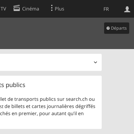
 TV
Cinéma
Plus
FR
es
Départs
Web
Apps
ts publics
let de transports publics sur search.ch ou
z de billets et cartes journalières dégriffés
ichés en premier, pour autant qu’il en