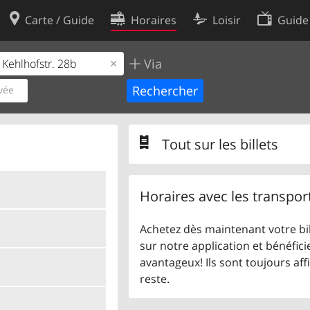
Carte / Guide
Horaires
Loisir
Guide
Via
Politique en matière de cooki
utilisation
Préférences de cookies
vée
des données
Développeurs
Tout sur les billets
Horaires avec les transpor
Achetez dès maintenant votre bil
sur notre application et bénéficie
avantageux! Ils sont toujours aff
reste.