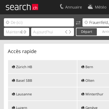
Annuaire
Météo
Votre inscription
Contact
Centre clients
Conditions d’
Départ
Arri
Mentions Légales
Protection 
Accès rapide
Zürich HB
Bern
Basel SBB
Olten
Lausanne
Winterthur
Luzern
Genève