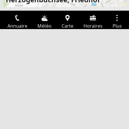
Annuaire
Météo
Carte
Horaires
Plus
Connexion
Services
Départs
Loisir
Guide TV
Cinéma
Recherche Web