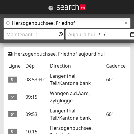
Herzogenbuchsee, Friedhof aujourd'hui
Ligne
Dép
Direction
Cadence
Langenthal,
08:53
+0'
60'
51
Tell/Kantonalbank
Wangen a.d.Aare,
09:15
51
Zytglogge
Langenthal,
09:53
60'
51
Tell/Kantonalbank
Herzogenbuchsee,
10:15
51