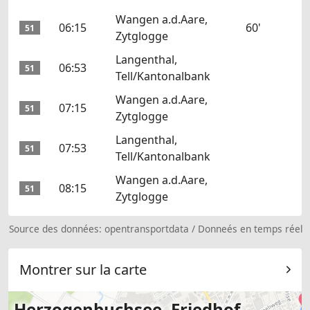
Wangen a.d.Aare,
06:15
60'
51
Zytglogge
Langenthal,
06:53
51
Tell/Kantonalbank
Wangen a.d.Aare,
07:15
51
Zytglogge
Langenthal,
07:53
51
Tell/Kantonalbank
Wangen a.d.Aare,
08:15
51
Zytglogge
Source des données:
opentransportdata
/
Donneés en temps réel
Montrer sur la carte
Herzogenbuchsee, Friedhof