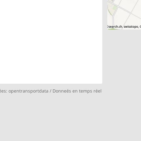
ées:
opentransportdata
/
Donneés en temps réel