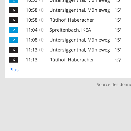
10:53
+1'
Untersiggenthal, Mühleweg
15'
2
10:58
+0'
Untersiggenthal, Mühleweg
15'
6
10:58
+0'
Rütihof, Haberacher
15'
6
11:04
+0'
Spreitenbach, IKEA
15'
2
11:08
+0'
Untersiggenthal, Mühleweg
15'
2
11:13
+0'
Untersiggenthal, Mühleweg
15'
6
11:13
Rütihof, Haberacher
15'
6
Plus
Source des donn