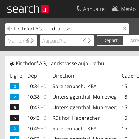
Annuaire
Météo
Votre inscription
Contact
Centre clients
Conditions d’
Départ
Arri
Mentions Légales
Protection 
Kirchdorf AG, Landstrasse aujourd'hui
Ligne
Dép
Direction
Cadenc
10:34
+0'
Spreitenbach, IKEA
15'
2
10:38
+0'
Untersiggenthal, Mühleweg
15'
2
10:43
+0'
Untersiggenthal, Mühleweg
15'
6
10:43
+0'
Rütihof, Haberacher
15'
6
10:49
+0'
Spreitenbach, IKEA
15'
2