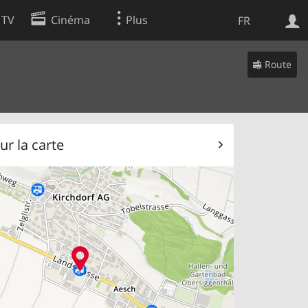
 TV
Cinéma
Plus
FR
es
Route
Web
Apps
ur la carte