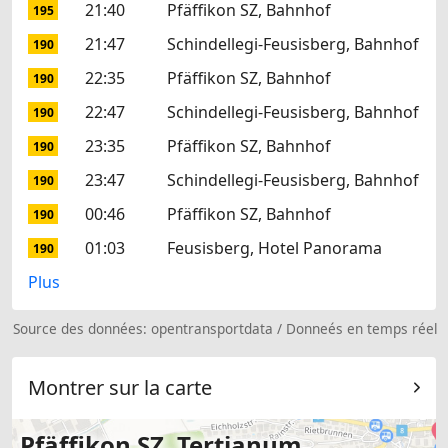
21:40
Pfäffikon SZ, Bahnhof
195
21:47
Schindellegi-Feusisberg, Bahnhof
190
22:35
Pfäffikon SZ, Bahnhof
190
22:47
Schindellegi-Feusisberg, Bahnhof
190
23:35
Pfäffikon SZ, Bahnhof
190
23:47
Schindellegi-Feusisberg, Bahnhof
190
00:46
Pfäffikon SZ, Bahnhof
190
01:03
Feusisberg, Hotel Panorama
190
Plus
Source des données:
opentransportdata
/
Donneés en temps réel
Montrer sur la carte
Pfäffikon SZ, Tertianum