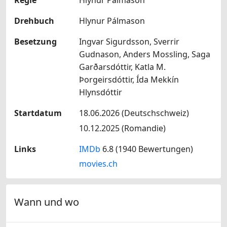
Drehbuch
Hlynur Pálmason
Besetzung
Ingvar Sigurdsson, Sverrir
Gudnason, Anders Mossling, Saga
Garðarsdóttir, Katla M.
Þorgeirsdóttir, Ída Mekkín
Hlynsdóttir
Startdatum
18.06.2026 (Deutschschweiz)
10.12.2025 (Romandie)
Links
IMDb
6.8 (1940 Bewertungen)
movies.ch
Wann und wo