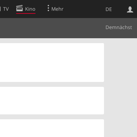
TV
Kino
Mehr
DE
Demnächst
Websuche
Apps