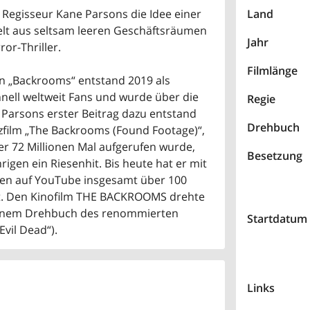
egisseur Kane Parsons die Idee einer
Land
lt aus seltsam leeren Geschäftsräumen
Jahr
or-Thriller.
Filmlänge
 „Backrooms“ entstand 2019 als
nell weltweit Fans und wurde über die
Regie
e Parsons erster Beitrag dazu entstand
Drehbuch
rzfilm „The Backrooms (Found Footage)“,
r 72 Millionen Mal aufgerufen wurde,
Besetzung
rigen ein Riesenhit. Bis heute hat er mit
en auf YouTube insgesamt über 100
t. Den Kinofilm THE BACKROOMS drehte
einem Drehbuch des renommierten
Startdatum
vil Dead“).
Links