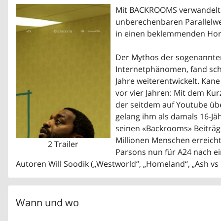
Mit BACKROOMS verwandelt R
unberechenbaren Parallelwe
in einen beklemmenden Horr
Der Mythos der sogenannten
Internetphänomen, fand sch
Jahre weiterentwickelt. Kan
vor vier Jahren: Mit dem Ku
der seitdem auf Youtube übe
gelang ihm als damals 16-Jäh
seinen «Backrooms» Beiträg
Millionen Menschen erreich
2 Trailer
Parsons nun für A24 nach 
Autoren Will Soodik („Westworld“, „Homeland“, „Ash vs E
Wann und wo