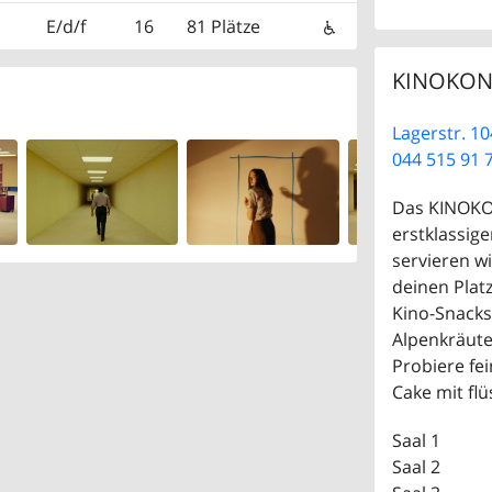
E/d/f
16
81 Plätze
KINOKON
Lagerstr. 10
044 515 91 
Das KINOKON
erstklassig
servieren wi
deinen Plat
Kino-Snacks
Alpenkräuter
Probiere fei
Cake mit fl
Saal 1
Saal 2