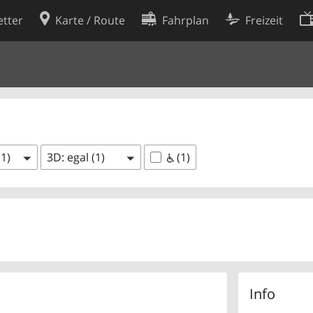
tter
Karte / Route
Fahrplan
Freizeit
Cookie-Richtlinie
ingungen
Cookie-Einstellungen
rklärung
Entwickler
(1)
3D: egal (1)
(1)
Info