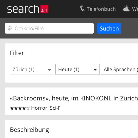
Telefonbuch
We
Ihr Eintrag
Kontakt
Kundencenter Geschäftskunden
Nutzungsbed
Impressum
Datenschutze
Filter
Zürich (1)
Heute (1)
Alle Sprachen 
«Backrooms», heute, im KINOKONI, in
Zürich
Horror, Sci-Fi


Beschreibung