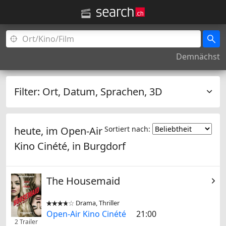
Demnächst
Filter:
Ort, Datum, Sprachen, 3D
heute, im Open-Air
Sortiert nach:
Kino Cinété, in
Burgdorf
The Housemaid
Drama, Thriller


Open-Air Kino Cinété
21:00
2 Trailer